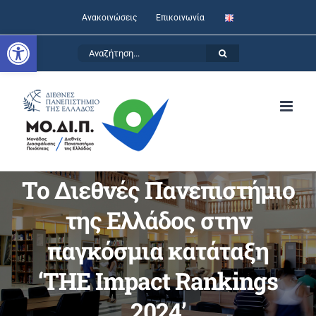
Skip
Ανακοινώσεις
Επικοινωνία
to
Ανοίξτε τη γραμμή εργαλείων
Αναζήτηση
content
for:
Το Διεθνές Πανεπιστήμιο
της Ελλάδος στην
παγκόσμια κατάταξη
‘ΤΗΕ Impact Rankings
2024’