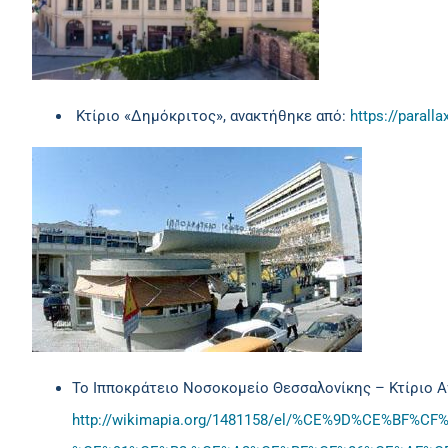
Κτίριο «Δημόκριτος», ανακτήθηκε από:
https://parall
Το Ιπποκράτειο Νοσοκομείο Θεσσαλονίκης – Κτίριο Αγ
http://wikimapia.org/1481158/el/%CE%9D%CE