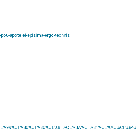
s-pou-apotelei-episima-ergo-technis
B1%CE%99%CF%80%CF%80%CE%BF%CE%BA%CF%81%CE%AC%CF%84