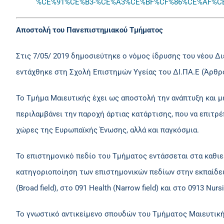
%CE%91%CE%B3-%CE%A3%CE%BF%CF%86%CE%AF%C
Αποστολή του Πανεπιστημιακού Τμήματος
Στις 7/05/ 2019 δημοσιεύτηκε ο νόμος ίδρυσης του νέου Δι
εντάχθηκε στη Σχολή Επιστημών Υγείας του ΔΙ.ΠΑ.Ε (Άρθρο
Το Τμήμα Μαιευτικής έχει ως αποστολή την ανάπτυξη και μ
περιλαμβάνει την παροχή άρτιας κατάρτισης, που να επιτρ
χώρες της Ευρωπαϊκής Ένωσης, αλλά και παγκόσμια.
Το επιστημονικό πεδίο του Τμήματος εντάσσεται στα καθι
κατηγοριοποίηση των επιστημονικών πεδίων στην εκπαίδευσ
(Broad field), στο 091 Health (Narrow field) και στο 0913 Nursi
Το γνωστικό αντικείμενο σπουδών του Τμήματος Μαιευτική