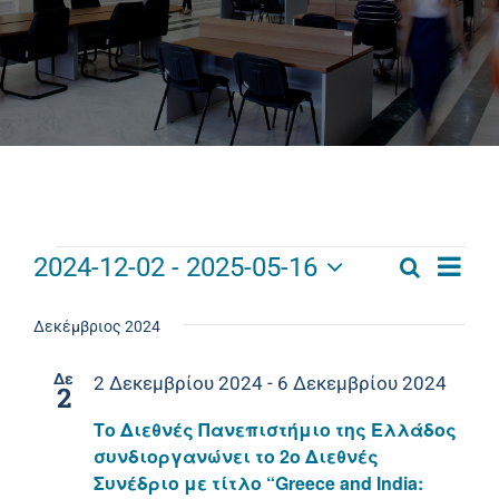
Πανεπιστημιακές Μονάδες
Πληροφορίες
Events
Eve
2024-12-02
 - 
2025-05-16
Αναζήτησ
Events
List
Vie
Select
Αναζήτ
date.
Nav
Δεκέμβριος 2024
and
Δε
2 Δεκεμβρίου 2024
-
6 Δεκεμβρίου 2024
2
Views
Το Διεθνές Πανεπιστήμιο της Ελλάδος
Navigat
συνδιοργανώνει το 2ο Διεθνές
Συνέδριο με τίτλο “Greece and India: